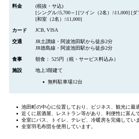
料金
(税抜・サ込)
[シングル:\5,700～] [ツイン（2名）:\11,000] [ダブ
[和室（2名）:\11,000]
JCB, VISA
カード
交通
JR土讃線・阿波池田駅から徒歩2分
JR徳島線・阿波池田駅から徒歩2分
食事
朝食： 525円（税・サービス料込み）
施設
地上3階建て
無料駐車場12台
池田町の中心に位置しており、ビジネス、観光に最
近くに居酒屋、レストラン等があり、利便性に富ん
全室にバス、トイレ、テレビ、冷暖房を完備してい
全室羽毛布団を使用しています。